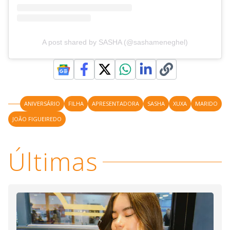
A post shared by SASHA (@sashameneghel)
ANIVERSÁRIO
FILHA
APRESENTADORA
SASHA
XUXA
MARIDO
JOÃO FIGUEIREDO
Últimas