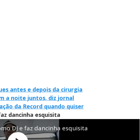
es antes e depois da cirurgia
 a noite juntos, diz jornal
mação da Record quando quiser
az dancinha esquisita