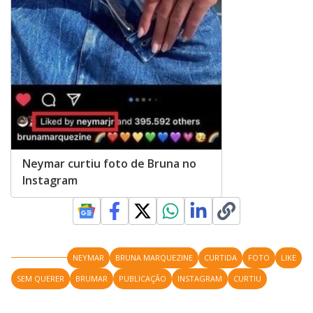
Neymar curtiu foto de Bruna no
Instagram
NEYMAR
BRUNA MARQUEZINE
CURTIDA
FOTO
LIKE
SEM QUERER
BRUMAR
PUBLICAÇÃO
INSTAGRAM
CURTIU