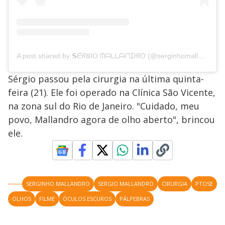
A post shared by 𝗦ᗴ́ᖇᘜIO ᗰᗩᒪᒪᗩᑎᗪᖇO (@serginhomallandro)
Sérgio passou pela cirurgia na última quinta-
feira (21). Ele foi operado na Clínica São Vicente,
na zona sul do Rio de Janeiro. "Cuidado, meu
povo, Mallandro agora de olho aberto", brincou
ele.
SERGINHO MALLANDRO
SERGIO MALLANDRO
CIRURGIA
PTOSE
OLHOS
FILME
ÓCULOS ESCUROS
PÁLPEBRAS