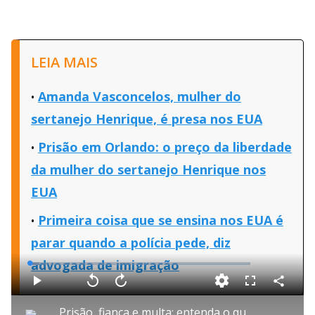
LEIA MAIS
Amanda Vasconcelos, mulher do
sertanejo Henrique, é presa nos EUA
Prisão em Orlando: o preço da liberdade
da mulher do sertanejo Henrique nos
EUA
Primeira coisa que se ensina nos EUA é
parar quando a polícia pede, diz
advogada de imigração
L
o
a
d
C
P
V
A
F
e
o
l
o
v
u
d
m
a
l
a
l
:
Prisão, fiança e multa: entenda o que aconteceu com a mulher do sertanejo Henrique nos EUA
p
y
t
n
l