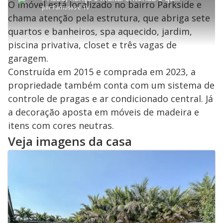
P
4
O imóvel está localizado no bairro Parkside e
a
a
ç
s
.
por
Famosos e TV
r
r
a
c
4
t
1
r
l
r
7
chama atenção pela estrutura, que abriga sete
i
0
1
e
%
l
s
0
e
h
quartos e banheiros, spa aquecido, jardim,
e
s
n
a
g
e
r
u
g
piscina privativa, closet e três vagas de
n
u
a
d
n
o
d
garagem.
s
o
s
Construída em 2015 e comprada em 2023, a
y
propriedade também conta com um sistema de
controle de pragas e ar condicionado central. Já
M
V
u
d
a decoração aposta em móveis de madeira e
o
itens com cores neutras.
i
Veja imagens da casa
d
e