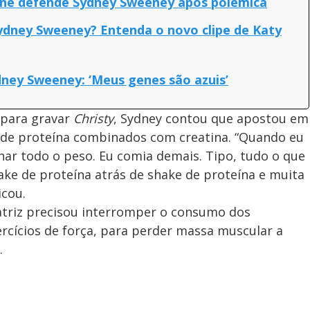
Stone defende Sydney Sweeney após polêmica
ydney Sweeney? Entenda o novo clipe de Katy
ney Sweeney: ‘Meus genes são azuis’
 para gravar
Christy
, Sydney contou que apostou em
 de proteína combinados com creatina. “Quando eu
nhar todo o peso. Eu comia demais. Tipo, tudo o que
ake de proteína atrás de shake de proteína e muita
icou.
 atriz precisou interromper o consumo dos
ercícios de força, para perder massa muscular a
.