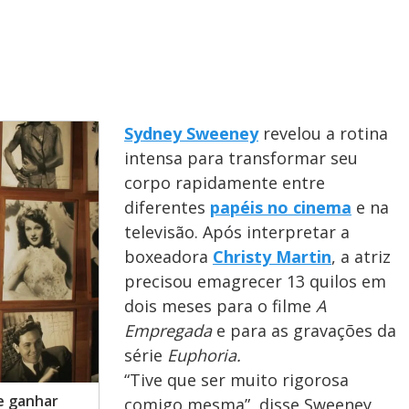
Sydney Sweeney
revelou a rotina
intensa para transformar seu
corpo rapidamente entre
diferentes
papéis no cinema
e na
televisão. Após interpretar a
boxeadora
Christy Martin
, a atriz
precisou emagrecer 13 quilos em
dois meses para o filme
A
Empregada
e para as gravações da
série
Euphoria.
“Tive que ser muito rigorosa
e ganhar
comigo mesma”, disse Sweeney