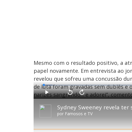
Mesmo com o resultado positivo, a at
papel novamente. Em entrevista ao jor
revelou que sofreu uma concussão dur
de luta foram gravadas sem dublês e o
L
o
a
narizes sangrando... e adorei”, coment
d
P
V
A
e
l
o
v
d
a
l
a
:
y
t
n
4
a
ç
.
r
a
4
por
Famosos e TV
1
r
6
0
1
%
s
0
e
s
g
e
u
g