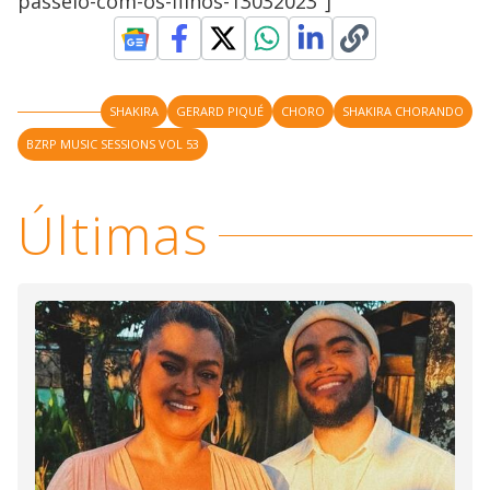
passeio-com-os-filhos-13032023"]
SHAKIRA
GERARD PIQUÉ
CHORO
SHAKIRA CHORANDO
BZRP MUSIC SESSIONS VOL 53
Últimas