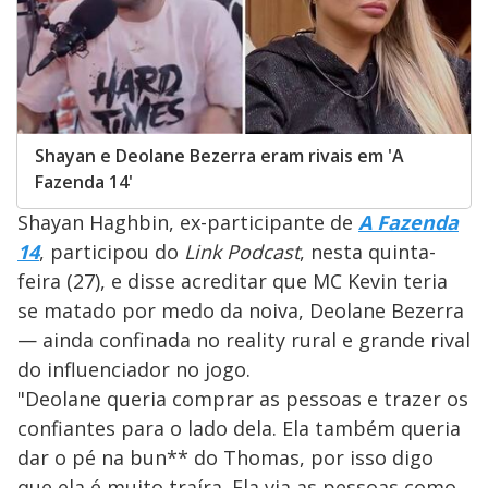
Shayan e Deolane Bezerra eram rivais em 'A
Fazenda 14'
Shayan Haghbin, ex-participante de
A Fazenda
14
, participou do
Link Podcast
, nesta quinta-
feira (27), e disse acreditar que MC Kevin teria
se matado por medo da noiva, Deolane Bezerra
— ainda confinada no reality rural e grande rival
do influenciador no jogo.
"Deolane queria comprar as pessoas e trazer os
confiantes para o lado dela. Ela também queria
dar o pé na bun** do Thomas, por isso digo
que ela é muito traíra. Ela via as pessoas como