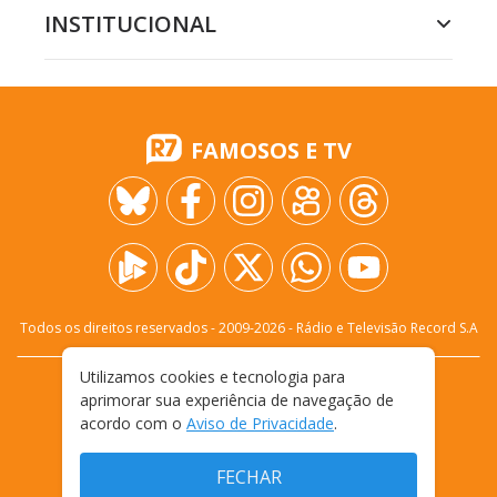
INSTITUCIONAL
FAMOSOS E TV
Todos os direitos reservados - 2009-
2026
- Rádio e Televisão Record S.A
Utilizamos cookies e tecnologia para
CARREIRA
FALE CONOSCO
PRIVACIDADE
aprimorar sua experiência de navegação de
TERMOS E CONDIÇÕES DE USO
acordo com o
Aviso de Privacidade
.
FECHAR