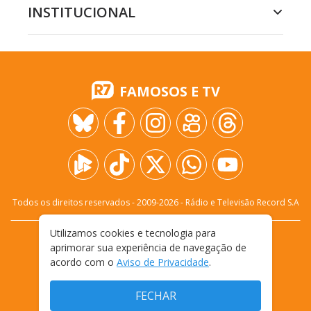
INSTITUCIONAL
FAMOSOS E TV
Todos os direitos reservados - 2009-
2026
- Rádio e Televisão Record S.A
Utilizamos cookies e tecnologia para
CARREIRA
FALE CONOSCO
PRIVACIDADE
aprimorar sua experiência de navegação de
TERMOS E CONDIÇÕES DE USO
acordo com o
Aviso de Privacidade
.
FECHAR