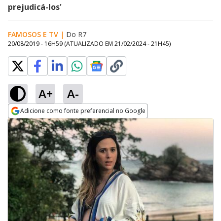
prejudicá-los'
FAMOSOS E TV
|
Do R7
20/08/2019 - 16H59
(ATUALIZADO EM
21/02/2024 - 21H45
)
A+
A-
Adicione como fonte preferencial no Google
Opens in new window