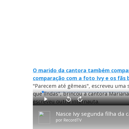
O marido da cantora também compart
comparação com a foto Ivy e os fãs 
"Parecem até gêmeas", escreveu uma 
que lindas", brincou a cantora Marian
L
o
a
escreveu outro internauta.
d
P
V
A
e
l
o
v
d
a
l
a
:
Nasce Ivy segunda filha da 
y
t
n
1
a
ç
.
r
a
8
por
RecordTV
1
r
9
0
1
%
s
0