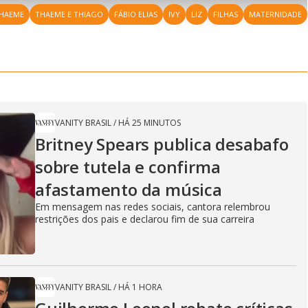
l
V
h
n
n
e
a
-
i
HAEME
THAEME E THIAGO
FÁBIO ELIAS
l
IVY
LIZ
FILHAS
MATERNIDADE
r
P
o
i
c
n
c
i
t
d
u
g
a
a
r
d
e
e
T
i
m
y
e
VANITY BRASIL
/
HÁ 25 MINUTOS
Britney Spears publica desabafo
V
sobre tutela e confirma
afastamento da música
Em mensagem nas redes sociais, cantora relembrou
i
restrições dos pais e declarou fim de sua carreira
d
VANITY BRASIL
/
HÁ 1 HORA