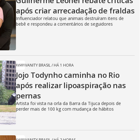
Guilherme Leonel rebate críticas
e
após criar arrecadação de fraldas
Influenciador relatou que animais destruíram itens de
bebê e respondeu a comentários de seguidores
o
VANITY BRASIL
/
HÁ 1 HORA
Jojo Todynho caminha no Rio
após realizar lipoaspiração nas
pernas
Artista foi vista na orla da Barra da Tijuca depois de
perder mais de 100 kg com mudança de hábitos
VANITY BRASIL
/
HÁ 2 HORAS