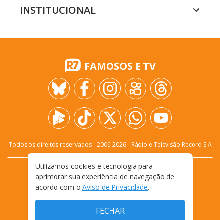
INSTITUCIONAL
FAMOSOS E TV
Todos os direitos reservados - 2009-
2026
- Rádio e Televisão Record S.A
Utilizamos cookies e tecnologia para
CARREIRA
FALE CONOSCO
PRIVACIDADE
aprimorar sua experiência de navegação de
TERMOS E CONDIÇÕES DE USO
acordo com o
Aviso de Privacidade
.
FECHAR