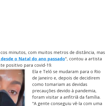
y
V
i
d
oucos minutos, com muitos metros de distância, mas
a desde o Natal do ano passado
", contou a artista
te positivo para covid-19.
e
Ela e Teló se mudaram para o Rio
de Janeiro e, depois de decidirem
como tomariam as devidas
o
precauções devido à pandemia,
foram visitar a anfitriã da família.
"A gente conseguiu vê-la com uma