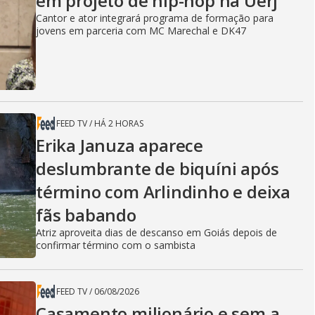
em projeto de hip-hop na Uerj
Cantor e ator integrará programa de formação para
jovens em parceria com MC Marechal e DK47
FEED TV
/
HÁ 2 HORAS
Erika Januza aparece
deslumbrante de biquíni após
término com Arlindinho e deixa
fãs babando
Atriz aproveita dias de descanso em Goiás depois de
confirmar término com o sambista
FEED TV
/
06/08/2026
Casamento milionário e sem a