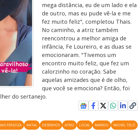
mega distância, eu de um lado e ela
de outro, mas eu pude vê-la e me
fez muito feliz", completou Thais.
No caminho, a atriz também
reencontrou a melhor amiga de
infância, Fe Loureiro, e as duas se
emocionaram. "Tivemos um
encontro muito feliz, que fez um
calorzinho no coração. Sabe
aquelas amizades que é de olho,
que você se emociona? Então, foi
lher do sertanejo.
HAIS FERSOZA
NATAL
DESENHOS
ATRIZ
LOCAL
MARIDO
MICHEL TELÓ