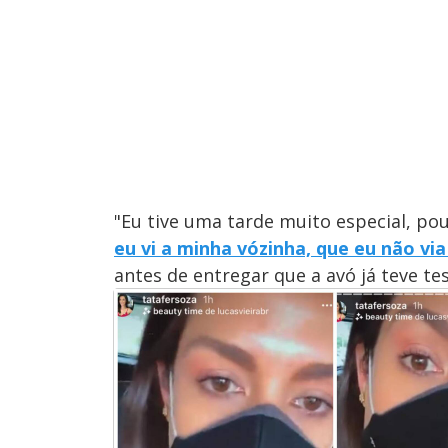
"Eu tive uma tarde muito especial, p
eu vi a minha vózinha, que eu não vi
antes de entregar que a avó já teve tes