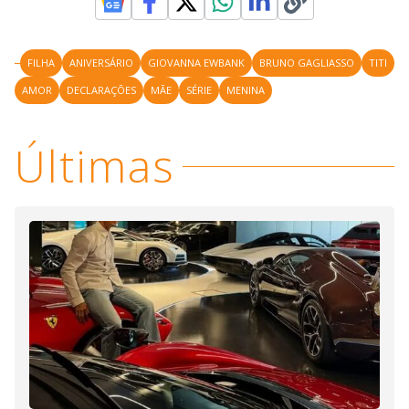
FILHA
ANIVERSÁRIO
GIOVANNA EWBANK
BRUNO GAGLIASSO
TITI
AMOR
DECLARAÇÕES
MÃE
SÉRIE
MENINA
Últimas