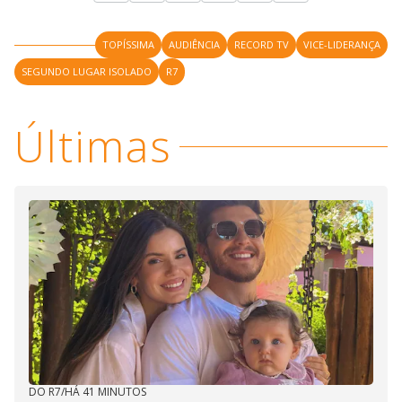
TOPÍSSIMA
AUDIÊNCIA
RECORD TV
VICE-LIDERANÇA
SEGUNDO LUGAR ISOLADO
R7
Últimas
DO R7
/
HÁ 41 MINUTOS