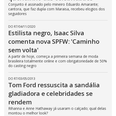
e
Conjunto é assinado pelo mineiro Eduardo Amarante;
s
cantora, que faz dupla com Maraisa, recebeu elogios dos
s
seguidores
i
n
g
t
DO R7
/
04/11/2020
h
Estilista negro, Isaac Silva
e
E
s
comenta nova SPFW: 'Caminho
c
a
sem volta'
p
e
A partir de hoje, começa a primeira semana de moda
k
e
brasileira totalmente online e com obrigatoriedade de 50%
y
do casting negro
o
r
a
DO R7
/
03/05/2013
c
t
Tom Ford ressuscita a sandália
i
v
gladiadora e celebridades se
a
t
rendem
i
n
g
Rihanna e Anne Hathaway já usaram o calçado; qual delas
t
montou o melhor look?
h