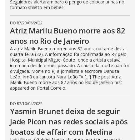
Seguidores alertaram para o perigo de colocar unhas no
formato stiletto em bebês
DO R7
/
23/06/2022
Atriz Marilu Bueno morre aos 82
anos no Rio de Janeiro
A atriz Marilu Bueno morreu aos 82 anos, na tarde desta
quarta-feira (22). A informação foi confirmada ao R7 pelo
Hospital Municipal Miguel Couto, onde a artista estava
internada desde o mês passado. A causa da morte não foi
divulgada. Morre no RJ a jornalista e escritora Danuza
Leão, irmã da cantora Nara Leão “A […] The post Atriz
Marilu Bueno morre aos 82 anos no Rio de Janeiro first
appeared on Portal Correio.
DO R7
/
10/04/2022
Yasmin Brunet deixa de seguir
Jade Picon nas redes sociais após
boatos de affair com Medina
Jade Picon e Gabriel Medina ficaram entre os assuntos