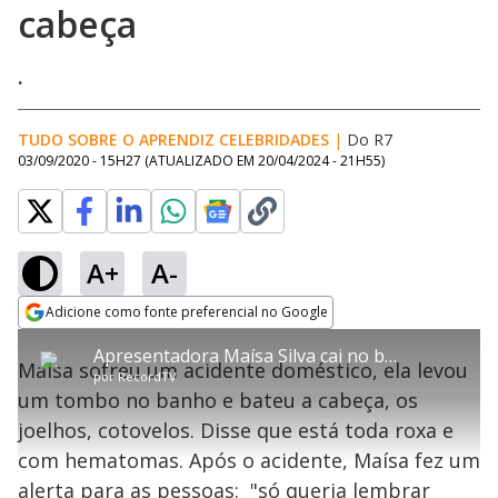
cabeça
.
TUDO SOBRE O APRENDIZ CELEBRIDADES
|
Do R7
03/09/2020 - 15H27
(ATUALIZADO EM
20/04/2024 - 21H55
)
A+
A-
error_outline
Adicione como fonte preferencial no Google
OK
T
T
Opens in new window
Apresentadora Maísa Silva cai no banheiro e bate a cabeça
h
O vídeo não está disponível ou não é
Oops! Algo deu errado
h
C
Maísa sofreu um acidente doméstico, ela levou
i
por
RecordTV
i
suportado pelo seu browser
s
l
Por favor, recarregue a página.
um tombo no banho e bateu a cabeça, os
i
s
Código do Erro:
MEDIA_ERR_SRC_NOT_SUPPORTED
o
s
i
joelhos, cotovelos. Disse que está toda roxa e
a
s
Recarregar
s
m
com hematomas. Após o acidente, Maísa fez um
e
o
a
d
M
m
alerta para as pessoas: "só queria lembrar
a