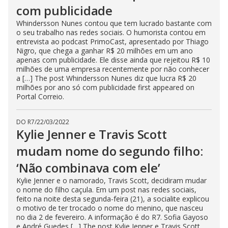
com publicidade
Whindersson Nunes contou que tem lucrado bastante com
o seu trabalho nas redes sociais. O humorista contou em
entrevista ao podcast PrimoCast, apresentado por Thiago
Nigro, que chega a ganhar R$ 20 milhões em um ano
apenas com publicidade. Ele disse ainda que rejeitou R$ 10
milhões de uma empresa recentemente por não conhecer
a […] The post Whindersson Nunes diz que lucra R$ 20
milhões por ano só com publicidade first appeared on
Portal Correio.
DO R7
/
22/03/2022
Kylie Jenner e Travis Scott
mudam nome do segundo filho:
‘Não combinava com ele’
Kylie Jenner e o namorado, Travis Scott, decidiram mudar
o nome do filho caçula. Em um post nas redes sociais,
feito na noite desta segunda-feira (21), a socialite explicou
o motivo de ter trocado o nome do menino, que nasceu
no dia 2 de fevereiro. A informação é do R7. Sofia Gayoso
e André Guedes […] The post Kylie Jenner e Travis Scott