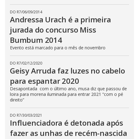
e
c
l
DO R7
/
06/09/2014
o
Andressa Urach é a primeira
s
e
jurada do concurso Miss
b
u
Bumbum 2014
t
t
o
Evento está marcado para o mês de novembro
n
.
DO R7
/
02/12/2020
Geisy Arruda faz luzes no cabelo
para espantar 2020
Desapontada com o último ano, musa diz que passou de
loira para morena iluminada para entrar 2021 “com o pé
direito”
DO R7
/
30/03/2021
Influenciadora é detonada após
fazer as unhas de recém-nascida