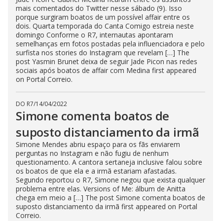
mais comentados do Twitter nesse sábado (9). Isso
porque surgiram boatos de um possível affair entre os
dois. Quarta temporada do Canta Comigo estreia neste
domingo Conforme o R7, internautas apontaram
semelhanças em fotos postadas pela influenciadora e pelo
surfista nos stories do Instagram que revelam […] The
post Yasmin Brunet deixa de seguir Jade Picon nas redes
sociais após boatos de affair com Medina first appeared
on Portal Correio.
DO R7
/
14/04/2022
Simone comenta boatos de
suposto distanciamento da irmã
Simone Mendes abriu espaço para os fãs enviarem
perguntas no Instagram e não fugiu de nenhum
questionamento. A cantora sertaneja inclusive falou sobre
os boatos de que ela e a irmã estariam afastadas.
Segundo reportou o R7, Simone negou que exista qualquer
problema entre elas. Versions of Me: álbum de Anitta
chega em meio a […] The post Simone comenta boatos de
suposto distanciamento da irmã first appeared on Portal
Correio.