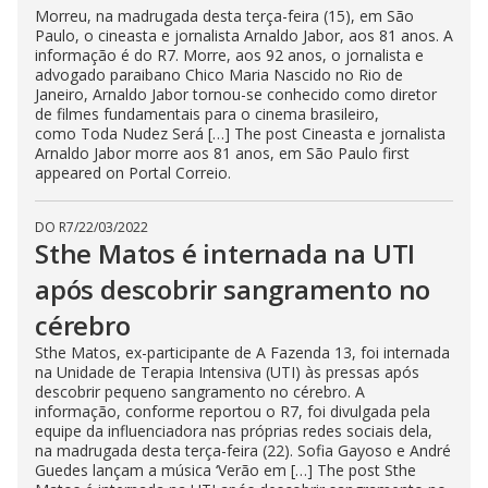
Morreu, na madrugada desta terça-feira (15), em São
Paulo, o cineasta e jornalista Arnaldo Jabor, aos 81 anos. A
informação é do R7. Morre, aos 92 anos, o jornalista e
advogado paraibano Chico Maria Nascido no Rio de
Janeiro, Arnaldo Jabor tornou-se conhecido como diretor
de filmes fundamentais para o cinema brasileiro,
como Toda Nudez Será […] The post Cineasta e jornalista
Arnaldo Jabor morre aos 81 anos, em São Paulo first
appeared on Portal Correio.
DO R7
/
22/03/2022
Sthe Matos é internada na UTI
após descobrir sangramento no
cérebro
Sthe Matos, ex-participante de A Fazenda 13, foi internada
na Unidade de Terapia Intensiva (UTI) às pressas após
descobrir pequeno sangramento no cérebro. A
informação, conforme reportou o R7, foi divulgada pela
equipe da influenciadora nas próprias redes sociais dela,
na madrugada desta terça-feira (22). Sofia Gayoso e André
Guedes lançam a música ‘Verão em […] The post Sthe