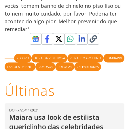
o
o
l
vocês: tomem banho de chinelo no piso liso ou
w
d
d
i
tomem muito cuidado, por favor! Poderia ter
a
a
n
l
d
l
acontecido algo pior. Melhor prevenir do que
o
w
D
w
remediar".
i
.
i
n
T
a
h
d
i
l
o
s
o
m
w
o
g
.
RECORD
HORA DA VENENOSA
REINALDO GOTTINO
LOMBARDI
d
a
FABÍOLA REIPERT
FAMOSOS
FOFOCAS
CELEBRIDADES
l
c
a
n
b
Últimas
e
c
l
o
s
e
DO R7
/
25/11/2021
d
Maiara usa look de estilista
b
y
p
queridinho das celebridades
r