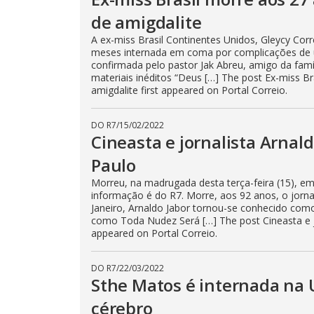
de amigdalite
A ex-miss Brasil Continentes Unidos, Gleycy Corr
meses internada em coma por complicações de um
confirmada pelo pastor Jak Abreu, amigo da famíl
materiais inéditos “Deus […] The post Ex-miss B
amigdalite first appeared on Portal Correio.
DO R7
/
15/02/2022
Cineasta e jornalista Arnal
Paulo
Morreu, na madrugada desta terça-feira (15), em 
informação é do R7. Morre, aos 92 anos, o jorn
Janeiro, Arnaldo Jabor tornou-se conhecido como 
como Toda Nudez Será […] The post Cineasta e j
appeared on Portal Correio.
DO R7
/
22/03/2022
Sthe Matos é internada na 
cérebro