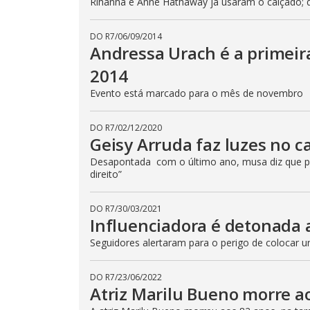
Rihanna e Anne Hathaway já usaram o calçado; 
DO R7
/
06/09/2014
Andressa Urach é a primei
2014
Evento está marcado para o mês de novembro
DO R7
/
02/12/2020
Geisy Arruda faz luzes no c
Desapontada com o último ano, musa diz que pa
direito”
DO R7
/
30/03/2021
Influenciadora é detonada 
Seguidores alertaram para o perigo de colocar u
DO R7
/
23/06/2022
Atriz Marilu Bueno morre ao