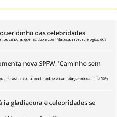
y
V
a queridinho das celebridades
i
nte; cantora, que faz dupla com Maraisa, recebeu elogios dos
d
a comenta nova SPFW: 'Caminho sem
e
moda brasileira totalmente online e com obrigatoriedade de 50%
o
lia gladiadora e celebridades se