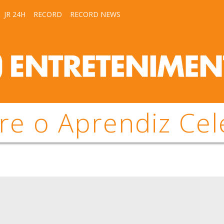
JR 24H
RECORD
RECORD NEWS
re o Aprendiz Cel