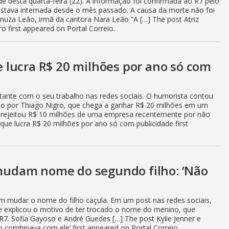
e desta quarta-feira (22). A informação foi confirmada ao R7 pelo
 estava internada desde o mês passado. A causa da morte não foi
Danuza Leão, irmã da cantora Nara Leão “A […] The post Atriz
 first appeared on Portal Correio.
lucra R$ 20 milhões por ano só com
ante com o seu trabalho nas redes sociais. O humorista contou
do por Thiago Nigro, que chega a ganhar R$ 20 milhões em um
e rejeitou R$ 10 milhões de uma empresa recentemente por não
ue lucra R$ 20 milhões por ano só com publicidade first
t mudam nome do segundo filho: ‘Não
ram mudar o nome do filho caçula. Em um post nas redes sociais,
lite explicou o motivo de ter trocado o nome do menino, que
 R7. Sofia Gayoso e André Guedes […] The post Kylie Jenner e
combinava com ele’ first appeared on Portal Correio.