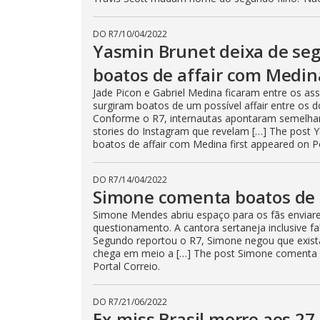
DO R7
/
10/04/2022
Yasmin Brunet deixa de segu
boatos de affair com Medin
Jade Picon e Gabriel Medina ficaram entre os a
surgiram boatos de um possível affair entre os
Conforme o R7, internautas apontaram semelhanç
stories do Instagram que revelam […] The post Y
boatos de affair com Medina first appeared on Po
DO R7
/
14/04/2022
Simone comenta boatos de 
Simone Mendes abriu espaço para os fãs enviar
questionamento. A cantora sertaneja inclusive fa
Segundo reportou o R7, Simone negou que exista
chega em meio a […] The post Simone comenta b
Portal Correio.
DO R7
/
21/06/2022
Ex-miss Brasil morre aos 27