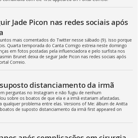
ir Jade Picon nas redes sociais após
a
ssuntos mais comentados do Twitter nesse sábado (9). Isso porque
 dois. Quarta temporada do Canta Comigo estreia neste domingo
as em fotos postadas pela influenciadora e pelo surfista nos
asmin Brunet deixa de seguir Jade Picon nas redes sociais após
rtal Correio.
suposto distanciamento da irmã
em perguntas no Instagram e não fugiu de nenhum
lou sobre os boatos de que ela e a irmã estariam afastadas.
 qualquer problema entre elas. Versions of Me: álbum de Anitta
oatos de suposto distanciamento da irmã first appeared on
 anos após complicações em cirurgia