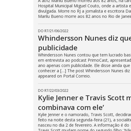
A atriz Marilu Bueno morreu aos 82 anos, na tard
Hospital Municipal Miguel Couto, onde a artista
divulgada. Morre no RJ a jornalista e escritora 
Marilu Bueno morre aos 82 anos no Rio de Janeiro
DO R7
/
21/06/2022
Whindersson Nunes diz que 
publicidade
Whindersson Nunes contou que tem lucrado bast
em entrevista ao podcast PrimoCast, apresenta
ano apenas com publicidade. Ele disse ainda qu
conhecer a […] The post Whindersson Nunes diz q
appeared on Portal Correio.
DO R7
/
22/03/2022
Kylie Jenner e Travis Scot
combinava com ele’
Kylie Jenner e o namorado, Travis Scott, decidi
feito na noite desta segunda-feira (21), a socia
nasceu no dia 2 de fevereiro. A informação é do
Travis Scott mudam nome do segundo filho: ‘Não 