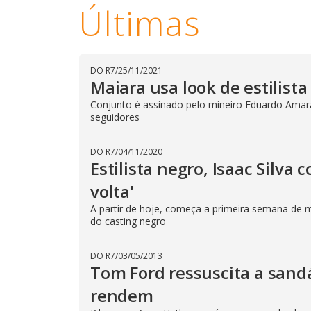
Últimas
DO R7
/
25/11/2021
Maiara usa look de estilist
Conjunto é assinado pelo mineiro Eduardo Amara
seguidores
DO R7
/
04/11/2020
Estilista negro, Isaac Silv
volta'
A partir de hoje, começa a primeira semana de 
do casting negro
DO R7
/
03/05/2013
Tom Ford ressuscita a sandá
rendem