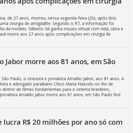
 anos após complicações em cirurgia
eia, de 27 anos, morreu, nessa segunda-feira (20), após dois
a cirurgia de amigdalite. Segundo o R7, a informação foi
ia da modelo. Gilberto Gil ganha museu virtual com vida, obra e
rasil morre aos 27 anos após complicações em cirurgia de
do Jabor morre aos 81 anos, em São
São Paulo, o cineasta e jornalista Arnaldo Jabor, aos 81 anos. A
alista e advogado paraibano Chico Maria Nascido no Rio de
diretor de filmes fundamentais para o cinema brasileiro,
ornalista Arnaldo Jabor morre aos 81 anos, em São Paulo first
lucra R$ 20 milhões por ano só com