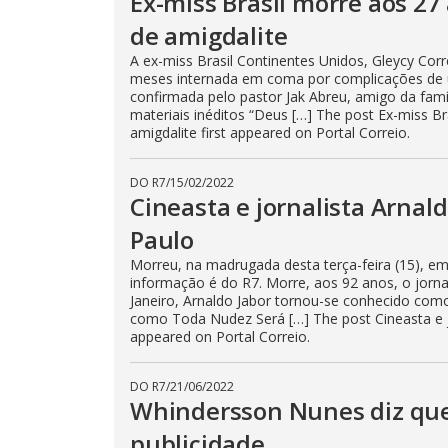
Ex-miss Brasil morre aos 27
de amigdalite
A ex-miss Brasil Continentes Unidos, Gleycy Corr
meses internada em coma por complicações de um
confirmada pelo pastor Jak Abreu, amigo da famíl
materiais inéditos “Deus […] The post Ex-miss B
amigdalite first appeared on Portal Correio.
DO R7
/
15/02/2022
Cineasta e jornalista Arnal
Paulo
Morreu, na madrugada desta terça-feira (15), em 
informação é do R7. Morre, aos 92 anos, o jorn
Janeiro, Arnaldo Jabor tornou-se conhecido como 
como Toda Nudez Será […] The post Cineasta e j
appeared on Portal Correio.
DO R7
/
21/06/2022
Whindersson Nunes diz que 
publicidade