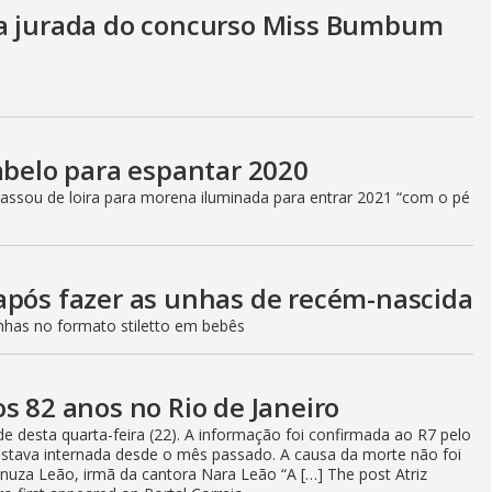
ra jurada do concurso Miss Bumbum
abelo para espantar 2020
ssou de loira para morena iluminada para entrar 2021 “com o pé
após fazer as unhas de recém-nascida
nhas no formato stiletto em bebês
s 82 anos no Rio de Janeiro
e desta quarta-feira (22). A informação foi confirmada ao R7 pelo
 estava internada desde o mês passado. A causa da morte não foi
Danuza Leão, irmã da cantora Nara Leão “A […] The post Atriz