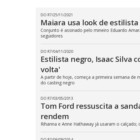
DO R7
/
25/11/2021
Maiara usa look de estilist
Conjunto é assinado pelo mineiro Eduardo Amara
seguidores
DO R7
/
04/11/2020
Estilista negro, Isaac Silv
volta'
A partir de hoje, começa a primeira semana de 
do casting negro
DO R7
/
03/05/2013
Tom Ford ressuscita a sandá
rendem
Rihanna e Anne Hathaway já usaram o calçado; 
DO R7
/
06/09/2014