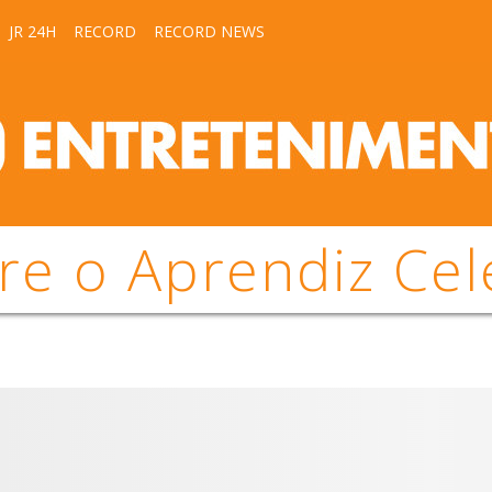
JR 24H
RECORD
RECORD NEWS
re o Aprendiz Cel