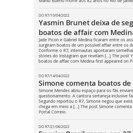
Marilu Bueno morre aos 82 anos no Rio de Janeiro
DO R7
/
10/04/2022
Yasmin Brunet deixa de segu
boatos de affair com Medin
Jade Picon e Gabriel Medina ficaram entre os a
surgiram boatos de um possível affair entre os
Conforme o R7, internautas apontaram semelhanç
stories do Instagram que revelam […] The post Y
boatos de affair com Medina first appeared on Po
DO R7
/
14/04/2022
Simone comenta boatos de 
Simone Mendes abriu espaço para os fãs enviar
questionamento. A cantora sertaneja inclusive fa
Segundo reportou o R7, Simone negou que exista
chega em meio a […] The post Simone comenta b
Portal Correio.
DO R7
/
21/06/2022