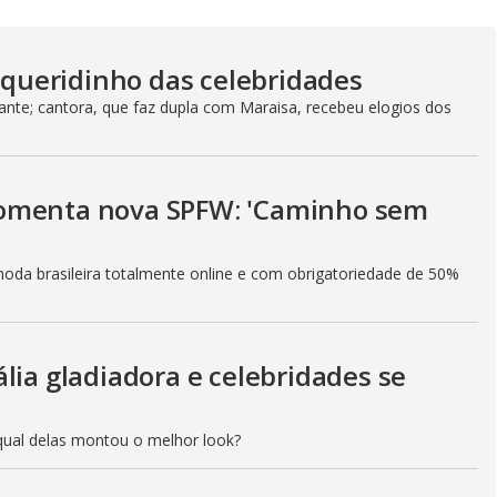
y
V
a queridinho das celebridades
nte; cantora, que faz dupla com Maraisa, recebeu elogios dos
i
a comenta nova SPFW: 'Caminho sem
d
moda brasileira totalmente online e com obrigatoriedade de 50%
e
lia gladiadora e celebridades se
o
qual delas montou o melhor look?