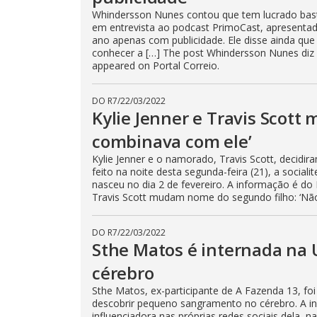
Whindersson Nunes contou que tem lucrado bast
em entrevista ao podcast PrimoCast, apresenta
ano apenas com publicidade. Ele disse ainda qu
conhecer a […] The post Whindersson Nunes diz q
appeared on Portal Correio.
DO R7
/
22/03/2022
Kylie Jenner e Travis Scot
combinava com ele’
Kylie Jenner e o namorado, Travis Scott, decidi
feito na noite desta segunda-feira (21), a socia
nasceu no dia 2 de fevereiro. A informação é do
Travis Scott mudam nome do segundo filho: ‘Não 
DO R7
/
22/03/2022
Sthe Matos é internada na 
cérebro
Sthe Matos, ex-participante de A Fazenda 13, foi
descobrir pequeno sangramento no cérebro. A in
influenciadora nas próprias redes sociais dela, 