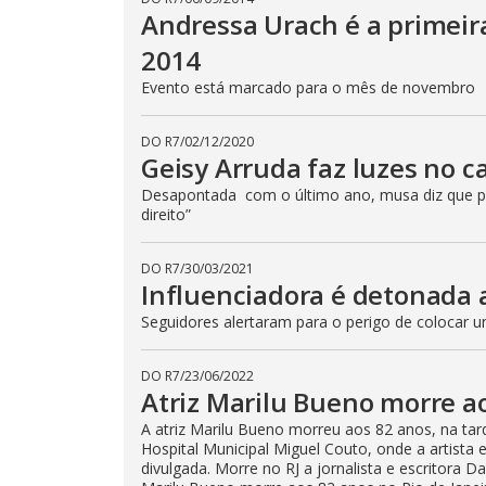
Andressa Urach é a primei
2014
Evento está marcado para o mês de novembro
DO R7
/
02/12/2020
Geisy Arruda faz luzes no c
Desapontada com o último ano, musa diz que pa
direito”
DO R7
/
30/03/2021
Influenciadora é detonada 
Seguidores alertaram para o perigo de colocar u
DO R7
/
23/06/2022
Atriz Marilu Bueno morre ao
A atriz Marilu Bueno morreu aos 82 anos, na tard
Hospital Municipal Miguel Couto, onde a artista
divulgada. Morre no RJ a jornalista e escritora 