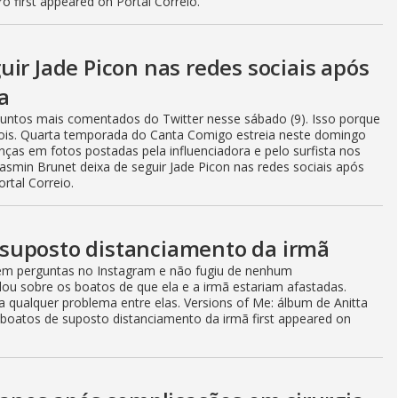
 first appeared on Portal Correio.
ir Jade Picon nas redes sociais após
a
ssuntos mais comentados do Twitter nesse sábado (9). Isso porque
 dois. Quarta temporada do Canta Comigo estreia neste domingo
as em fotos postadas pela influenciadora e pelo surfista nos
asmin Brunet deixa de seguir Jade Picon nas redes sociais após
rtal Correio.
suposto distanciamento da irmã
em perguntas no Instagram e não fugiu de nenhum
lou sobre os boatos de que ela e a irmã estariam afastadas.
 qualquer problema entre elas. Versions of Me: álbum de Anitta
oatos de suposto distanciamento da irmã first appeared on