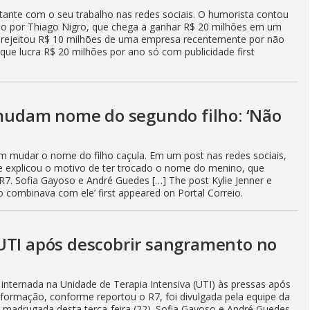
ante com o seu trabalho nas redes sociais. O humorista contou
do por Thiago Nigro, que chega a ganhar R$ 20 milhões em um
e rejeitou R$ 10 milhões de uma empresa recentemente por não
ue lucra R$ 20 milhões por ano só com publicidade first
t mudam nome do segundo filho: ‘Não
ram mudar o nome do filho caçula. Em um post nas redes sociais,
lite explicou o motivo de ter trocado o nome do menino, que
 R7. Sofia Gayoso e André Guedes […] The post Kylie Jenner e
combinava com ele’ first appeared on Portal Correio.
UTI após descobrir sangramento no
 internada na Unidade de Terapia Intensiva (UTI) às pressas após
formação, conforme reportou o R7, foi divulgada pela equipe da
na madrugada desta terça-feira (22). Sofia Gayoso e André Guedes