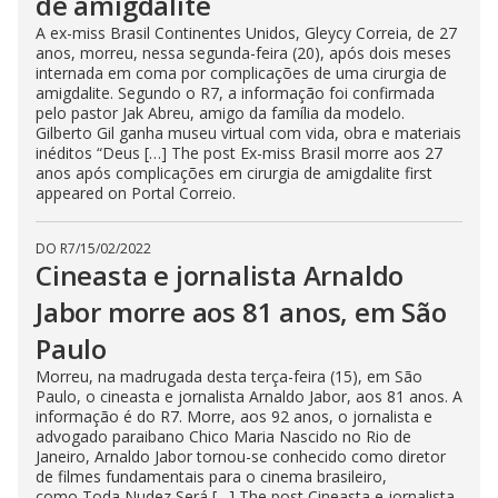
de amigdalite
A ex-miss Brasil Continentes Unidos, Gleycy Correia, de 27
anos, morreu, nessa segunda-feira (20), após dois meses
internada em coma por complicações de uma cirurgia de
amigdalite. Segundo o R7, a informação foi confirmada
pelo pastor Jak Abreu, amigo da família da modelo.
Gilberto Gil ganha museu virtual com vida, obra e materiais
inéditos “Deus […] The post Ex-miss Brasil morre aos 27
anos após complicações em cirurgia de amigdalite first
appeared on Portal Correio.
DO R7
/
15/02/2022
Cineasta e jornalista Arnaldo
Jabor morre aos 81 anos, em São
Paulo
Morreu, na madrugada desta terça-feira (15), em São
Paulo, o cineasta e jornalista Arnaldo Jabor, aos 81 anos. A
informação é do R7. Morre, aos 92 anos, o jornalista e
advogado paraibano Chico Maria Nascido no Rio de
Janeiro, Arnaldo Jabor tornou-se conhecido como diretor
de filmes fundamentais para o cinema brasileiro,
como Toda Nudez Será […] The post Cineasta e jornalista