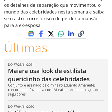
s
os detalhes da separação que movimentou o
y
mundo das celebridades nesta semana e saiba
se o astro corre o risco de perder a mansão
M
V
u
d
para a ex-esposa.
o
i
Últimas
d
DO R7
/
25/11/2021
e
Maiara usa look de estilista
queridinho das celebridades
o
Conjunto é assinado pelo mineiro Eduardo Amarante;
cantora, que faz dupla com Maraisa, recebeu elogios dos
seguidores
DO R7
/
04/11/2020