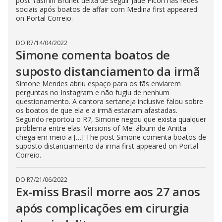
post Yasmin Brunet deixa de seguir Jade Picon nas redes
sociais após boatos de affair com Medina first appeared
on Portal Correio.
DO R7
/
14/04/2022
Simone comenta boatos de
suposto distanciamento da irmã
Simone Mendes abriu espaço para os fãs enviarem
perguntas no Instagram e não fugiu de nenhum
questionamento. A cantora sertaneja inclusive falou sobre
os boatos de que ela e a irmã estariam afastadas.
Segundo reportou o R7, Simone negou que exista qualquer
problema entre elas. Versions of Me: álbum de Anitta
chega em meio a […] The post Simone comenta boatos de
suposto distanciamento da irmã first appeared on Portal
Correio.
DO R7
/
21/06/2022
Ex-miss Brasil morre aos 27 anos
após complicações em cirurgia