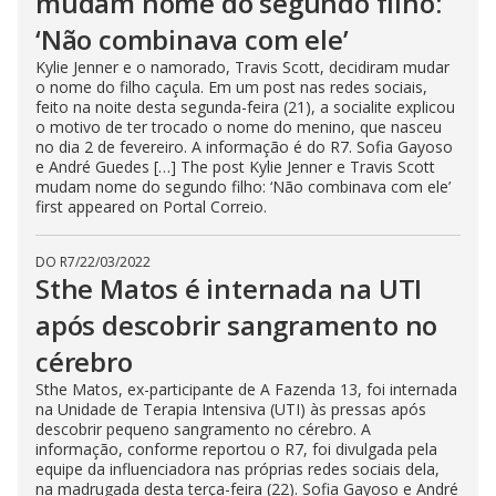
mudam nome do segundo filho:
‘Não combinava com ele’
Kylie Jenner e o namorado, Travis Scott, decidiram mudar
o nome do filho caçula. Em um post nas redes sociais,
feito na noite desta segunda-feira (21), a socialite explicou
o motivo de ter trocado o nome do menino, que nasceu
no dia 2 de fevereiro. A informação é do R7. Sofia Gayoso
e André Guedes […] The post Kylie Jenner e Travis Scott
mudam nome do segundo filho: ‘Não combinava com ele’
first appeared on Portal Correio.
DO R7
/
22/03/2022
Sthe Matos é internada na UTI
após descobrir sangramento no
cérebro
Sthe Matos, ex-participante de A Fazenda 13, foi internada
na Unidade de Terapia Intensiva (UTI) às pressas após
descobrir pequeno sangramento no cérebro. A
informação, conforme reportou o R7, foi divulgada pela
equipe da influenciadora nas próprias redes sociais dela,
na madrugada desta terça-feira (22). Sofia Gayoso e André