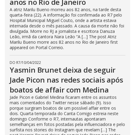
anos no Rio de Janeiro
A atriz Marilu Bueno morreu aos 82 anos, na tarde desta
quarta-feira (22). A informação foi confirmada ao R7 pelo
Hospital Municipal Miguel Couto, onde a artista estava
internada desde o mês passado. A causa da morte não foi
divulgada. Morre no RJ a jornalista e escritora Danuza
Leão, irmã da cantora Nara Leão “A […] The post Atriz
Marilu Bueno morre aos 82 anos no Rio de Janeiro first
appeared on Portal Correio.
DO R7
/
10/04/2022
Yasmin Brunet deixa de seguir
Jade Picon nas redes sociais após
boatos de affair com Medina
Jade Picon e Gabriel Medina ficaram entre os assuntos
mais comentados do Twitter nesse sábado (9). Isso
porque surgiram boatos de um possível affair entre os
dois. Quarta temporada do Canta Comigo estreia neste
domingo Conforme o R7, internautas apontaram
semelhanças em fotos postadas pela influenciadora e pelo
surfista nos stories do Instagram que revelam […] The