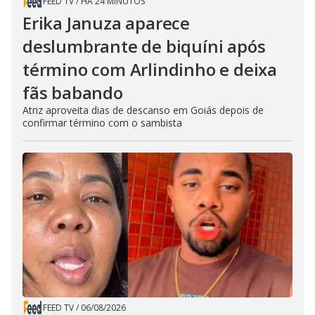
FEED TV
/
HÁ 24 MINUTOS
Erika Januza aparece
deslumbrante de biquíni após
término com Arlindinho e deixa
fãs babando
Atriz aproveita dias de descanso em Goiás depois de
confirmar término com o sambista
FEED TV
/
06/08/2026