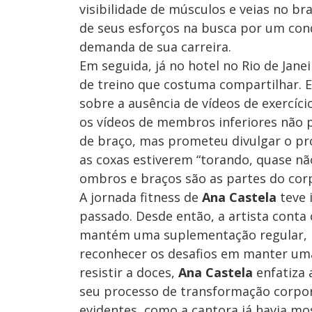
visibilidade de músculos e veias no bra
de seus esforços na busca por um cond
demanda de sua carreira.
Em seguida, já no hotel no Rio de Jane
de treino que costuma compartilhar.
sobre a ausência de vídeos de exercíci
os vídeos de membros inferiores não 
de braço, mas prometeu divulgar o pr
as coxas estiverem “torando, quase não
ombros e braços são as partes do corp
A jornada fitness de
Ana Castela
teve 
passado. Desde então, a artista cont
mantém uma suplementação regular, in
reconhecer os desafios em manter uma
resistir a doces,
Ana Castela
enfatiza 
seu processo de transformação corpo
evidentes, como a cantora já havia mo