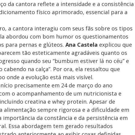
ço da cantora reflete a intensidade e a consistência
icionamento físico aprimorado, essencial para a
iro, a cantora interagiu com seus fãs sobre os tipos
 Ela abordou com bom humor os questionamentos
os para pernas e glúteos.
Ana Castela
explicou que
parecem tão esteticamente agradáveis quanto os
ogresso quando seu “bumbum estiver lá no céu” e
 cabendo na calça”. Por ora, ela ressaltou que
o onde a evolução está mais visível.
início precisamente em 24 de março do ano
a com o acompanhamento de um nutricionista e
cluindo creatina e whey protein. Apesar de
 alimentação sempre rigorosa e a dificuldade em
a importância da constância e da persistência em
ral. Essa abordagem tem gerado resultados
strado anteriormente ao exibir coxas definidas