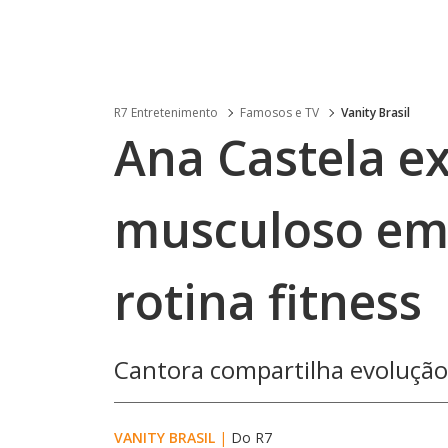
R7 Entretenimento
Famosos e TV
Vanity Brasil
Ana Castela e
musculoso em 
rotina fitness
Cantora compartilha evolução f
VANITY BRASIL
|
Do R7