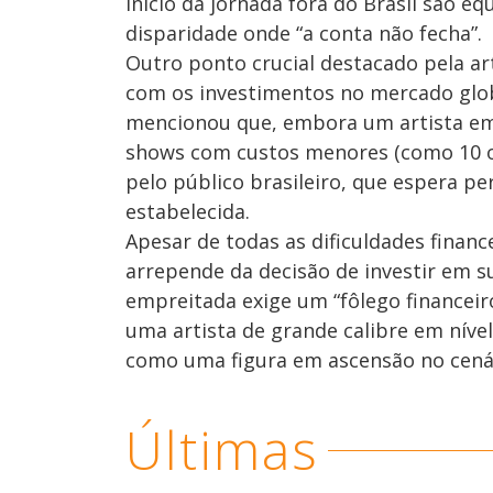
início da jornada fora do Brasil são e
disparidade onde “a conta não fecha”.
Outro ponto crucial destacado pela arti
com os investimentos no mercado glo
mencionou que, embora um artista em 
shows com custos menores (como 10 ou
pelo público brasileiro, que espera p
estabelecida.
Apesar de todas as dificuldades finance
arrepende da decisão de investir em su
empreitada exige um “fôlego financeir
uma artista de grande calibre em níve
como uma figura em ascensão no cenár
Últimas