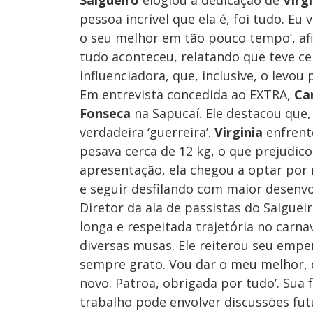
Salgueiro
elogiou a dedicação de
Virg
pessoa incrível que ela é, foi tudo. Eu
o seu melhor em tão pouco tempo’, af
tudo aconteceu, relatando que teve c
influenciadora, que, inclusive, o levou
Em entrevista concedida ao EXTRA,
Ca
Fonseca
na Sapucaí. Ele destacou que,
verdadeira ‘guerreira’.
Virginia
enfrento
pesava cerca de 12 kg, o que prejudic
apresentação, ela chegou a optar por 
e seguir desfilando com maior desenvo
Diretor da ala de passistas do Salguei
longa e respeitada trajetória no carna
diversas musas. Ele reiterou seu emp
sempre grato. Vou dar o meu melhor, d
novo. Patroa, obrigada por tudo’. Sua 
trabalho pode envolver discussões futu