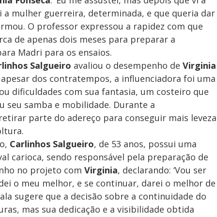
inia Fonseca
. ‘Eu me assustei, mas depois que vi a
 vi a mulher guerreira, determinada, e que queria dar
irmou. O professor expressou a rapidez com que
erca de apenas dois meses para preparar a
 para Madri para os ensaios.
rlinhos Salgueiro
avaliou o desempenho de
Virginia
 apesar dos contratempos, a influenciadora foi uma
u dificuldades com sua fantasia, um costeiro que
ou seu samba e mobilidade. Durante a
retirar parte do adereço para conseguir mais leveza
ltura.
ro,
Carlinhos Salgueiro
, de 53 anos, possui uma
val carioca, sendo responsável pela preparação de
enho no projeto com
Virginia
, declarando: ‘Vou ser
ei o meu melhor, e se continuar, darei o melhor de
fala sugere que a decisão sobre a continuidade do
ras, mas sua dedicação e a visibilidade obtida