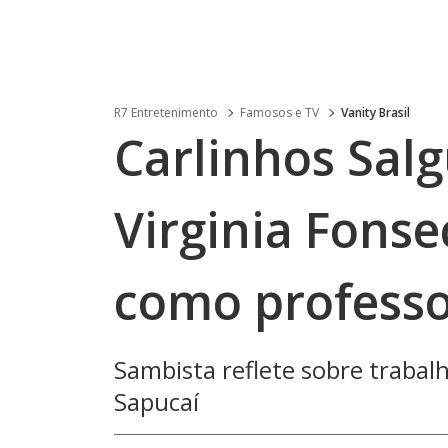
R7 Entretenimento
Famosos e TV
Vanity Brasil
Carlinhos Salg
Virginia Fonse
como profess
Sambista reflete sobre traba
Sapucaí