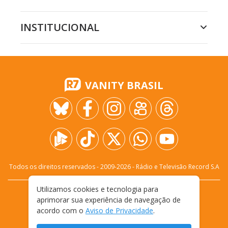
INSTITUCIONAL
VANITY BRASIL
Todos os direitos reservados - 2009-
2026
- Rádio e Televisão Record S.A
Utilizamos cookies e tecnologia para
CARREIRA
FALE CONOSCO
PRIVACIDADE
aprimorar sua experiência de navegação de
TERMOS E CONDIÇÕES DE USO
acordo com o
Aviso de Privacidade
.