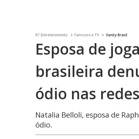
R7 Entretenimento
Famosos e TV
Vanity Brasil
Esposa de jog
brasileira den
ódio nas redes
Natalia Belloli, esposa de Ra
ódio.