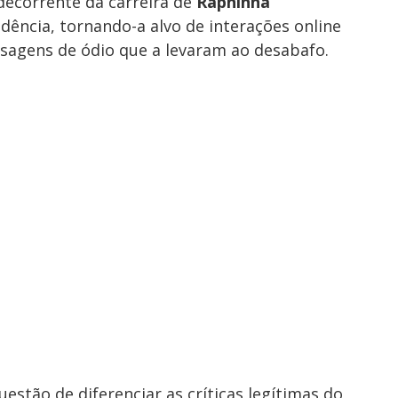
 decorrente da carreira de
Raphinha
dência, tornando-a alvo de interações online
ensagens de ódio que a levaram ao desabafo.
uestão de diferenciar as críticas legítimas do