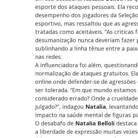
esporte dos ataques pessoais. Ela re
desempenho dos jogadores da Seleção B
esportivo, mas ressaltou que as agre
tratadas como aceitáveis. “As criticas
desumanização nunca deveriam fazer pa
sublinhando a linha tênue entre a pa
nas redes.
A influenciadora foi além, questionand
normalização de ataques gratuitos. El
online onde defender-se de agressões 
ser tolerada. “Em que mundo estamos 
considerado errado? Onde a crueldade 
julgado?”, indagou
Natalia
, levantand
impacto na saúde mental de figuras púb
O desabafo de
Natalia Belloli
destaca 
a liberdade de expressão muitas veze