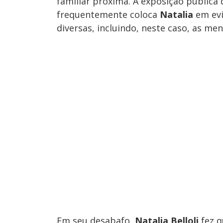
familiar próxima. A exposição pública
frequentemente coloca
Natalia
em evi
diversas, incluindo, neste caso, as m
Em seu desabafo,
Natalia Belloli
fez q