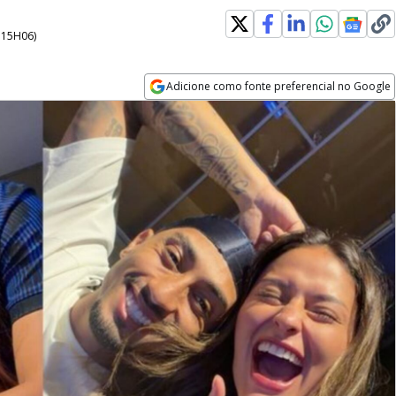
- 15H06
)
Adicione como fonte preferencial no Google
Opens in new window