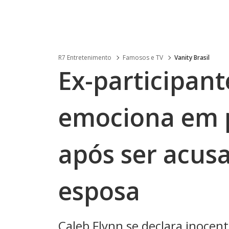
R7 Entretenimento
Famosos e TV
Vanity Brasil
Ex-participant
emociona em p
após ser acus
esposa
Caleb Flynn se declara inoce