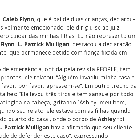
,
Caleb Flynn
, que é pai de duas crianças, declarou-
sivelmente emocionado, ele dirigiu-se ao juiz,
uero cuidar das minhas filhas. Eu não represento um
 Flynn
,
L. Patrick Mulligan
, destacou a declaração
nte, que permanece detido com fiança fixada em
o de emergência, obtida pela revista PEOPLE, tem
prantos, ele relatou: “Alguém invadiu minha casa e
favor, por favor, apressem-se”. Em outro trecho da
alhes: “Ela levou três tiros e tem sangue por todo
o atingida na cabeça, gritando “Ashley, meu bem,
gundo seu relato, ele estava com as filhas quando
 do quarto do casal, onde o corpo de
Ashley
foi
L. Patrick Mulligan
havia afirmado que seu cliente
ade de defender este caso”, expressando