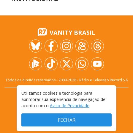
VANITY BRASIL
Todos os direitos reservados - 2009-
2026
- Rádio e Televisão Record S.A
Utilizamos cookies e tecnologia para
CARREIRA
FALE CONOSCO
PRIVACIDADE
aprimorar sua experiência de navegação de
TERMOS E CONDIÇÕES DE USO
acordo com o
Aviso de Privacidade
.
FECHAR