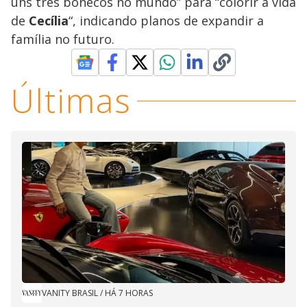
uns três bonecos no mundo” para “colorir a vida
de
Cecília
“, indicando planos de expandir a
família no futuro.
Últimas
VANITY BRASIL
/
HÁ 7 HORAS