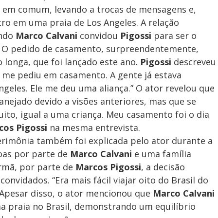
go em comum, levando a trocas de mensagens e,
ro em uma praia de Los Angeles. A relação
ando
Marco Calvani
convidou
Pigossi
para ser o
a”. O pedido de casamento, surpreendentemente,
 longa, que foi lançado este ano.
Pigossi
descreveu
e me pediu em casamento. A gente já estava
geles. Ele me deu uma aliança.” O ator revelou que
anejado devido a visões anteriores, mas que se
to, igual a uma criança. Meu casamento foi o dia
cos Pigossi
na mesma entrevista.
cerimônia também foi explicada pelo ator durante a
oas por parte de
Marco Calvani
e uma família
rmã, por parte de
Marcos Pigossi
, a decisão
 convidados. “Era mais fácil viajar oito do Brasil do
 Apesar disso, o ator mencionou que
Marco Calvani
ma praia no Brasil, demonstrando um equilíbrio