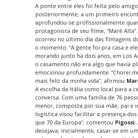
A ponte entre eles foi feita pelo ami
posteriormente, a um primeiro encont
aprofundou-se profissionalmente qu
protagonista de seu filme, “Maré Alt
ocorreu no último dia das filmagens do
o momento: “A gente foi pra casa e el
morando junto há dois anos, em Los An
o casamento não era algo que havia pl
emocionou profundamente: “Chorei mui
mais feliz da minha vida”, afirmou
Mar
A escolha da Itália como local para a 
conversa. Com uma família de 76 pess
menor, composta por sua mãe, pai e i
logística visou facilitar a presença dos
que 70 da Europa”, comentou
Pigossi
.
desejava, inicialmente, casar-se em u