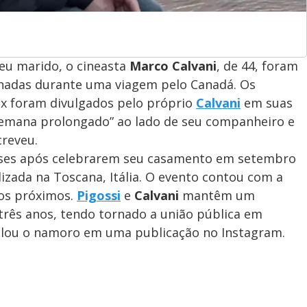
seu marido, o cineasta
Marco Calvani
, de 44, foram
lhadas durante uma viagem pelo Canadá. Os
fax foram divulgados pelo próprio
Calvani
em suas
 semana prolongado” ao lado de seu companheiro e
creveu.
eses após celebrarem seu casamento em setembro
izada na Toscana, Itália. O evento contou com a
gos próximos.
Pigossi
e
Calvani
mantêm um
rês anos, tendo tornado a união pública em
elou o namoro em uma publicação no Instagram.