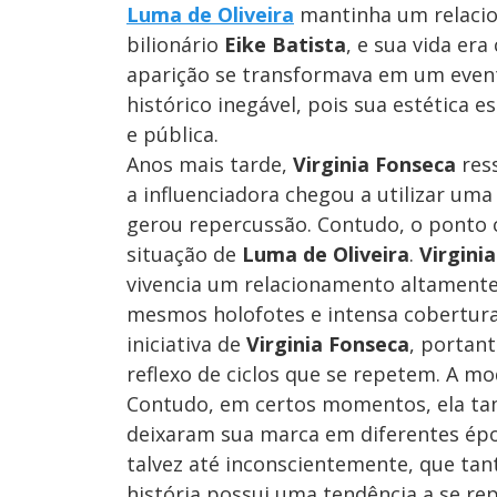
Luma de Oliveira
mantinha um relacio
bilionário
Eike Batista
, e sua vida e
aparição se transformava em um evento
histórico inegável, pois sua estética e
e pública.
Anos mais tarde,
Virginia Fonseca
ress
a influenciadora chegou a utilizar um
gerou repercussão. Contudo, o ponto c
situação de
Luma de Oliveira
.
Virgini
vivencia um relacionamento altamente
mesmos holofotes e intensa cobertur
iniciativa de
Virginia Fonseca
, portan
reflexo de ciclos que se repetem. A mo
Contudo, em certos momentos, ela tam
deixaram sua marca em diferentes ép
talvez até inconscientemente, que tan
história possui uma tendência a se rep