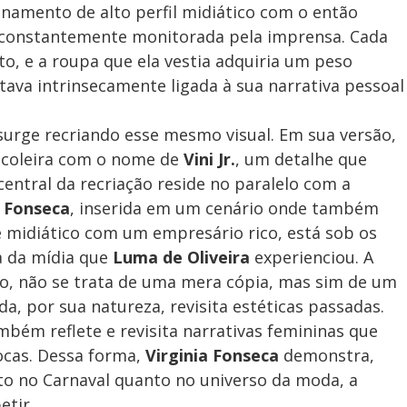
namento de alto perfil midiático com o então
ra constantemente monitorada pela imprensa. Cada
, e a roupa que ela vestia adquiria um peso
stava intrinsecamente ligada à sua narrativa pessoal
urge recriando esse mesmo visual. Em sua versão,
a coleira com o nome de
Vini Jr.
, um detalhe que
entral da recriação reside no paralelo com a
a Fonseca
, inserida em um cenário onde também
 midiático com um empresário rico, está sob os
a da mídia que
Luma de Oliveira
experienciou. A
to, não se trata de uma mera cópia, mas sim de um
da, por sua natureza, revisita estéticas passadas.
bém reflete e revisita narrativas femininas que
ocas. Dessa forma,
Virginia Fonseca
demonstra,
to no Carnaval quanto no universo da moda, a
etir.