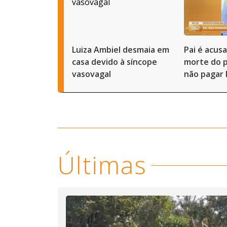
Luiza Ambiel desmaia em
Pai é acus
casa devido à síncope
morte do p
vasovagal
não pagar 
Últimas