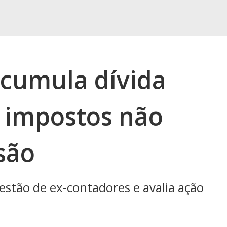
acumula dívida
r impostos não
são
estão de ex-contadores e avalia ação
s