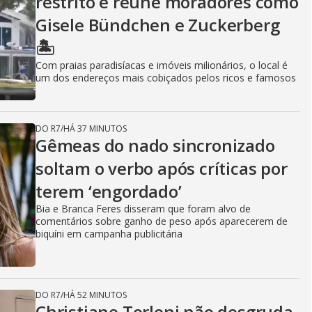
restrito e reúne moradores como
Gisele Bündchen e Zuckerberg
🏝️
Com praias paradisíacas e imóveis milionários, o local é
um dos endereços mais cobiçados pelos ricos e famosos
DO R7
/
HÁ 37 MINUTOS
Gêmeas do nado sincronizado
soltam o verbo após críticas por
terem ‘engordado’
Bia e Branca Feres disseram que foram alvo de
comentários sobre ganho de peso após aparecerem de
biquíni em campanha publicitária
DO R7
/
HÁ 52 MINUTOS
Christiane Torloni não desgruda