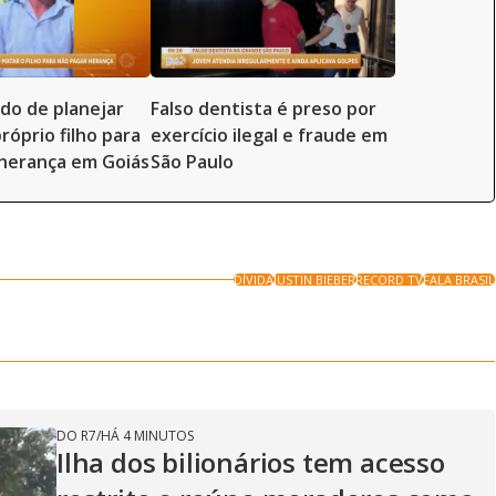
ado de planejar
Falso dentista é preso por
róprio filho para
exercício ilegal e fraude em
herança em Goiás
São Paulo
DÍVIDA
JUSTIN BIEBER
RECORD TV
FALA BRASIL
DO R7
/
HÁ 4 MINUTOS
Ilha dos bilionários tem acesso