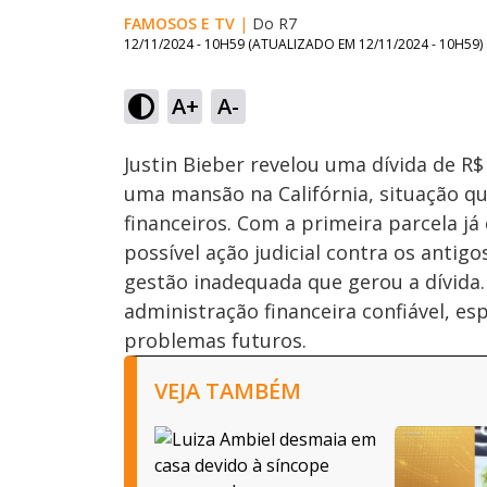
FAMOSOS E TV
|
Do R7
12/11/2024 - 10H59
(ATUALIZADO EM
12/11/2024 - 10H59
)
Loaded
:
26.42%
A+
A-
Ativar
Som
Justin Bieber revelou uma dívida de R
uma mansão na Califórnia, situação qu
financeiros. Com a primeira parcela j
possível ação judicial contra os antig
gestão inadequada que gerou a dívida.
administração financeira confiável, es
problemas futuros.
VEJA TAMBÉM