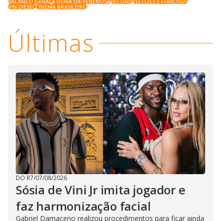
BALANCO GERAL
A HORA DA VENENOSA
RECORD
VELOZES E FURIOSOS
VIN DIESEL
CINEMA BRASILEIRO
Últimas
DO R7
/
07/08/2026
Sósia de Vini Jr imita jogador e
faz harmonização facial
Gabriel Damaceno realizou procedimentos para ficar ainda