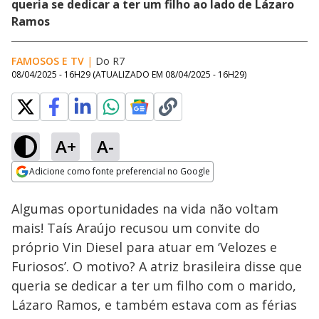
queria se dedicar a ter um filho ao lado de Lázaro
Ramos
FAMOSOS E TV
|
Do R7
08/04/2025 - 16H29
(ATUALIZADO EM
08/04/2025 - 16H29
)
A+
A-
Loaded
:
47.90%
Adicione como fonte preferencial no Google
Subtitles
Ativar
Som
Opens in new window
Algumas oportunidades na vida não voltam
mais! Taís Araújo recusou um convite do
próprio Vin Diesel para atuar em ‘Velozes e
Furiosos’. O motivo? A atriz brasileira disse que
queria se dedicar a ter um filho com o marido,
Lázaro Ramos, e também estava com as férias