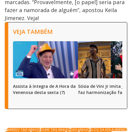
marcadas. “Provavelmente, [o papel] seria para
fazer a namorada de alguém”, apostou Keila
Jimenez. Veja!
VEJA TAMBÉM
Assista à íntegra de A Hora da
Sósia de Vini Jr imita joga
Venenosa desta sexta (7)
faz harmonização facial
MARIDO TAIS ARAÚJO
FILME TAIS ARAÚJO
TAIS ARAÚJO
BLOG DA KEILA JIMENEZ