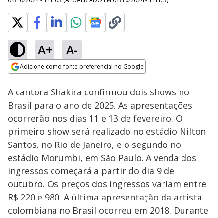
04/10/2024 - 11H03
(ATUALIZADO EM
04/10/2024 - 11H03
)
A+
A-
Loaded
:
80.56%
Adicione como fonte preferencial no Google
Subtitles
Ativar
Som
Opens in new window
A cantora Shakira confirmou dois shows no
Brasil para o ano de 2025. As apresentações
ocorrerão nos dias 11 e 13 de fevereiro. O
primeiro show será realizado no estádio Nilton
Santos, no Rio de Janeiro, e o segundo no
estádio Morumbi, em São Paulo. A venda dos
ingressos começará a partir do dia 9 de
outubro. Os preços dos ingressos variam entre
R$ 220 e 980. A última apresentação da artista
colombiana no Brasil ocorreu em 2018. Durante