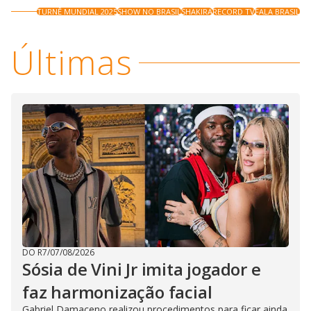
TURNÊ MUNDIAL 2025
SHOW NO BRASIL
SHAKIRA
RECORD TV
FALA BRASIL
Últimas
DO R7
/
07/08/2026
Sósia de Vini Jr imita jogador e
faz harmonização facial
Gabriel Damaceno realizou procedimentos para ficar ainda