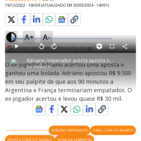
19/12/2022 - 16H39
(ATUALIZADO EM
30/03/2024 - 14H51
)
A+
A-
L
o
a
Adicione como fonte preferencial no Google
d
C
P
V
A
P
F
e
o
l
o
v
u
Opens in new window
d
m
a
l
a
l
:
Adriano Imperador acerta aposta na final da Copa do Mundo
p
y
t
n
l
1
O ex-jogador Adriano acertou uma aposta e
a
a
ç
s
5
por
RecordTV
r
r
a
c
.
t
1
r
l
r
1
ganhou uma bolada. Adriano apostou R$ 9.500
i
0
1
e
1
l
s
0
e
%
h
em seu palpite de que aos 90 minutos a
e
s
n
a
g
e
r
u
g
Argentina e França terminariam empatados. O
n
u
a
d
n
o
d
ex-jogador acertou e levou quase R$ 30 mil.
s
o
s
y
M
V
u
ADRIANO IMPERADOR
FINAL COPA DO MUNDO
d
o
APOSTA COPA DO MUNDO
HORA DA VENENOSA