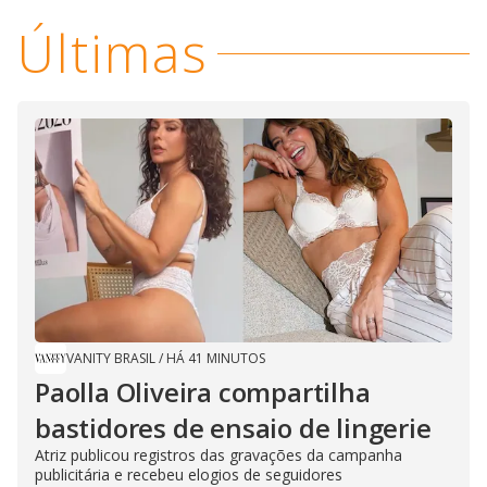
i
Últimas
d
e
o
VANITY BRASIL
/
HÁ 41 MINUTOS
Paolla Oliveira compartilha
bastidores de ensaio de lingerie
Atriz publicou registros das gravações da campanha
publicitária e recebeu elogios de seguidores