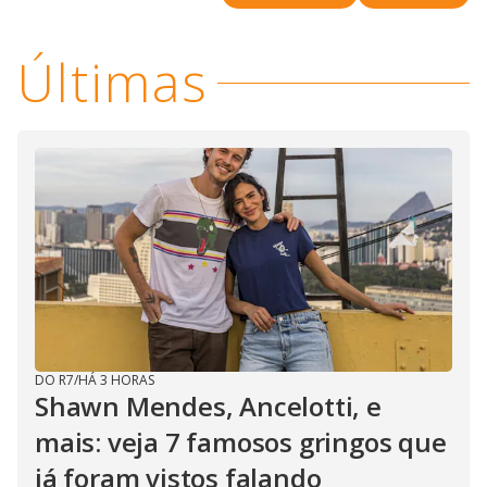
i
Últimas
d
e
o
DO R7
/
HÁ 3 HORAS
Shawn Mendes, Ancelotti, e
mais: veja 7 famosos gringos que
já foram vistos falando