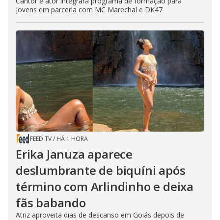
Cantor e ator integrará programa de formação para
jovens em parceria com MC Marechal e DK47
FEED TV
/
HÁ 1 HORA
Erika Januza aparece
deslumbrante de biquíni após
término com Arlindinho e deixa
fãs babando
Atriz aproveita dias de descanso em Goiás depois de