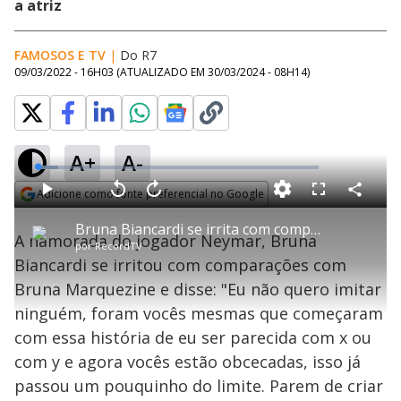
a atriz
FAMOSOS E TV
|
Do R7
09/03/2022 - 16H03
(ATUALIZADO EM
30/03/2024 - 08H14
)
A+
A-
L
o
a
Adicione como fonte preferencial no Google
d
C
P
V
A
P
F
e
o
l
o
v
u
Opens in new window
d
m
a
l
a
l
:
Bruna Biancardi se irrita com comparações com Bruna Marquezine: 'já passou do limite'
p
y
t
n
l
7
A namorada do jogador Neymar, Bruna
a
a
ç
s
.
por
RecordTV
r
r
a
c
4
t
1
r
l
r
2
Biancardi se irritou com comparações com
i
0
1
e
%
l
s
0
e
h
Bruna Marquezine e disse: "Eu não quero imitar
e
s
n
a
g
e
r
u
g
ninguém, foram vocês mesmas que começaram
n
u
a
d
n
o
d
com essa história de eu ser parecida com x ou
s
o
s
com y e agora vocês estão obcecadas, isso já
y
passou um pouquinho do limite. Parem de criar