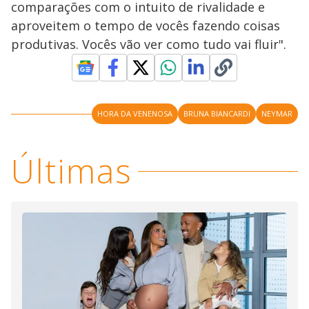
comparações com o intuito de rivalidade e
M
V
u
d
aproveitem o tempo de vocês fazendo coisas
o
produtivas. Vocês vão ver como tudo vai fluir".
i
d
HORA DA VENENOSA
BRUNA BIANCARDI
NEYMAR
e
Últimas
o