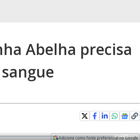
nha Abelha precisa
 sangue
R
-
2:09
Adicione como fonte preferencial no Google