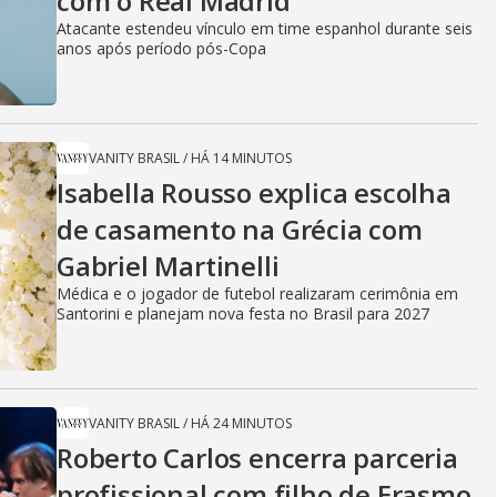
i
com o Real Madrid
Atacante estendeu vínculo em time espanhol durante seis
anos após período pós-Copa
d
e
VANITY BRASIL
/
HÁ 14 MINUTOS
Isabella Rousso explica escolha
de casamento na Grécia com
o
Gabriel Martinelli
Médica e o jogador de futebol realizaram cerimônia em
Santorini e planejam nova festa no Brasil para 2027
VANITY BRASIL
/
HÁ 24 MINUTOS
Roberto Carlos encerra parceria
profissional com filho de Erasmo