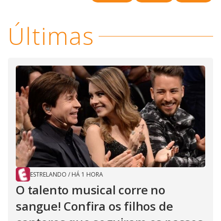
V
o
i
Últimas
d
e
o
ESTRELANDO
/
HÁ 1 HORA
O talento musical corre no
sangue! Confira os filhos de