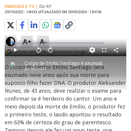
FAMOSOS E TV
|
Do R7
20/10/2022 - 16H33
(ATUALIZADO EM
30/03/2024 - 13H18
)
A+
A-
L
o
a
Adicione como fonte preferencial no Google
d
C
P
V
A
P
F
e
o
l
o
v
u
Opens in new window
d
m
a
l
a
l
:
Corpo de Emílio Santiago é exumado para exame de DNA
p
y
t
n
l
1
O corpo do cantor Emílio Santiago será
a
a
ç
s
.
por
RecordTV
r
r
a
c
6
t
1
r
l
r
0
exumado nove anos após sua morte para
i
0
1
e
%
l
s
0
e
h
suposto filho fazer DNA. O produtor Aleksander
e
s
n
a
g
e
r
u
g
Nunes, de 43 anos, deve realizar o exame para
n
u
a
d
n
o
d
confirmar se é herdeiro do cantor. Um ano e
s
o
s
meio depois da morte de Emílio, o produtor fez
y
o primeiro teste, o laudo apontou o resultado
em 63% de certeza do grau de parentesco.
M
u
d
Tempos depois ele fez um novo teste, que