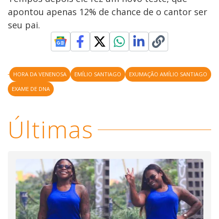
V
o
apontou apenas 12% de chance de o cantor ser
i
seu pai.
d
HORA DA VENENOSA
EMÍLIO SANTIAGO
EXUMAÇÃO AMÍLIO SANTIAGO
e
EXAME DE DNA
o
Últimas