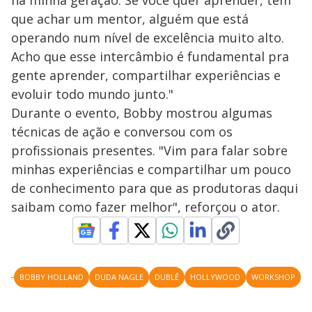
na minha geração. Se você quer aprender, tem
i
que achar um mentor, alguém que está
operando num nível de excelência muito alto.
Acho que esse intercâmbio é fundamental pra
d
gente aprender, compartilhar experiências e
evoluir todo mundo junto."
e
Durante o evento, Bobby mostrou algumas
técnicas de ação e conversou com os
o
profissionais presentes. "Vim para falar sobre
minhas experiências e compartilhar um pouco
de conhecimento para que as produtoras daqui
saibam como fazer melhor", reforçou o ator.
BOBBY HOLLAND
DUDA NAGLE
DUBLÊ
HOLLYWOOD
WORKSHOP