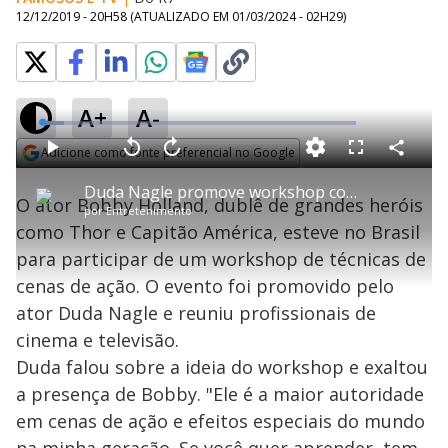
12/12/2019 - 20H58
(ATUALIZADO EM
01/03/2024 - 02H29
)
A+
A-
L
o
a
Adicione como fonte preferencial no Google
d
C
P
V
A
P
F
e
o
l
o
v
u
Opens in new window
d
m
a
l
a
l
:
Duda Nagle promove workshop com dublê de Thor e Capitão América
p
y
t
n
l
6
O ator Bobby Holland, dublê de grandes heróis
a
a
ç
s
.
por
Entretenimento
r
r
a
c
9
t
1
r
l
r
9
como Thor e Capitão América, esteve no Brasil
i
0
1
e
%
l
s
0
e
h
para participar de um workshop de técnicas de
e
s
n
a
g
e
r
u
g
cenas de ação. O evento foi promovido pelo
n
u
a
d
n
o
d
ator Duda Nagle e reuniu profissionais de
s
o
s
cinema e televisão.
y
Duda falou sobre a ideia do workshop e exaltou
a presença de Bobby. "Ele é a maior autoridade
M
V
u
d
em cenas de ação e efeitos especiais do mundo
o