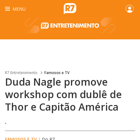
MENU
R7 Entretenimento
Famosos e TV
Duda Nagle promove
workshop com dublê de
Thor e Capitão América
.
FAMOSOS E TV
|
Do R7