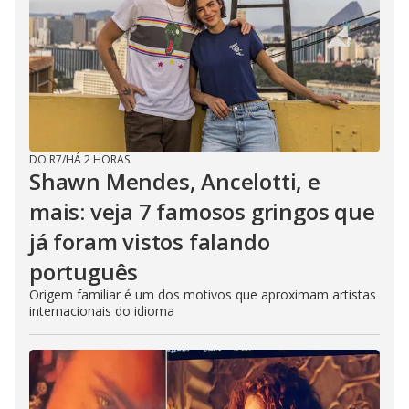
i
d
e
DO R7
/
HÁ 2 HORAS
Shawn Mendes, Ancelotti, e
o
mais: veja 7 famosos gringos que
já foram vistos falando
português
Origem familiar é um dos motivos que aproximam artistas
internacionais do idioma