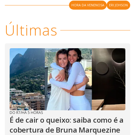
V
o
HORA DA VENENOSA
ERI JOHSON
i
Últimas
d
e
o
DO R7
/
HÁ 5 HORAS
É de cair o queixo: saiba como é a
cobertura de Bruna Marquezine