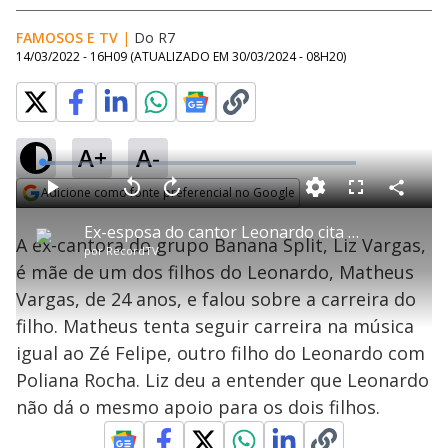
FAMOSOS E TV
|
Do R7
14/03/2022 - 16H09
(ATUALIZADO EM
30/03/2024 - 08H20
)
A+
A-
L
o
a
Adicione como fonte preferencial no Google
d
C
P
V
A
P
F
e
o
l
o
v
u
Opens in new window
d
m
a
l
a
l
:
Ex-esposa do cantor Leonardo cita frustração do filho na carreira de cantor
p
y
t
n
l
3
A ex-cantora do grupo Banana Split, Liz Vargas,
a
a
ç
s
.
por
RecordTV
r
r
a
c
9
t
1
r
l
r
9
é mãe de um dos filhos do Leonardo, Matheus
i
0
1
e
%
l
s
0
e
h
Vargas, de 24 anos, e falou sobre a carreira do
e
s
n
a
g
e
r
u
g
filho. Matheus tenta seguir carreira na música
n
u
a
d
n
o
d
igual ao Zé Felipe, outro filho do Leonardo com
s
o
s
Poliana Rocha. Liz deu a entender que Leonardo
y
não dá o mesmo apoio para os dois filhos.
M
u