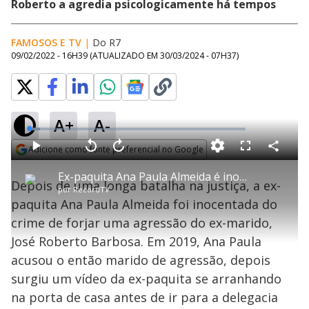
Roberto a agredia psicologicamente há tempos
FAMOSOS E TV
|
Do R7
09/02/2022 - 16H39
(ATUALIZADO EM
30/03/2024 - 07H37
)
A+
A-
L
o
a
Adicione como fonte preferencial no Google
d
C
P
V
A
P
F
e
o
l
o
v
u
Opens in new window
d
m
a
l
a
l
:
Ex-paquita Ana Paula Almeida é inocentada da acusação de forjar agressão do ex-marido
p
y
t
n
l
5
Depois de uma longa batalha na justiça, a ex-
a
a
ç
s
.
por
RecordTV
r
r
a
c
1
t
1
r
l
r
2
paquita Ana Paula Almeida foi inocentada do
i
0
1
e
%
l
s
0
e
h
crime de forjar uma agressão do ex-marido,
e
s
n
a
g
e
r
u
g
José Roberto Barbosa. Em 2019, Ana Paula
n
u
a
d
n
o
d
acusou o então marido de agressão, depois
s
o
s
surgiu um vídeo da ex-paquita se arranhando
y
na porta de casa antes de ir para a delegacia