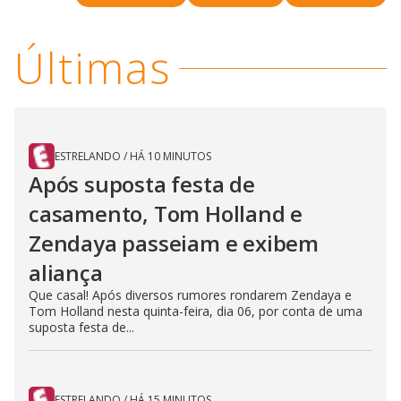
i
Últimas
d
e
ESTRELANDO
/
HÁ 10 MINUTOS
Após suposta festa de
o
casamento, Tom Holland e
Zendaya passeiam e exibem
aliança
Que casal! Após diversos rumores rondarem Zendaya e
Tom Holland nesta quinta-feira, dia 06, por conta de uma
suposta festa de...
ESTRELANDO
/
HÁ 15 MINUTOS