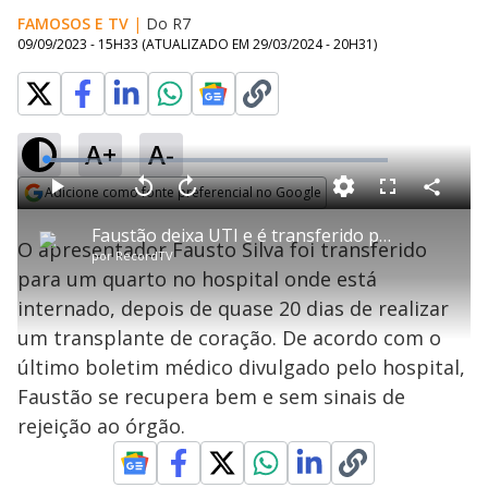
FAMOSOS E TV
|
Do R7
09/09/2023 - 15H33
(ATUALIZADO EM
29/03/2024 - 20H31
)
A+
A-
L
o
a
Adicione como fonte preferencial no Google
d
C
P
V
A
P
F
e
o
l
o
v
u
Opens in new window
d
m
a
l
a
l
:
Faustão deixa UTI e é transferido para quarto de hospital
p
y
t
n
l
1
O apresentador Fausto Silva foi transferido
a
a
ç
s
2
por
RecordTV
r
r
a
c
.
t
1
r
l
r
2
para um quarto no hospital onde está
i
0
1
e
9
l
s
0
e
%
h
internado, depois de quase 20 dias de realizar
e
s
n
a
g
e
r
u
g
um transplante de coração. De acordo com o
n
u
a
d
n
o
d
último boletim médico divulgado pelo hospital,
s
o
s
Faustão se recupera bem e sem sinais de
y
rejeição ao órgão.
M
u
d