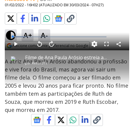
01/02/2022 - 16H02
(ATUALIZADO EM
30/03/2024 - 07H27
)
A+
A-
L
o
a
Adicione como fonte preferencial no Google
d
C
P
V
A
P
F
e
o
l
o
v
u
Opens in new window
d
m
a
l
a
l
:
Filme de Ana Paula Arósio estreia após 20 anos de produção
p
y
t
n
l
1
A atriz Ana Paula Arósio abandonou a profissão
a
a
ç
s
4
por
RecordTV
r
r
a
c
.
t
1
r
l
r
2
e vive fora do Brasil, mas agora vai sair um
i
0
1
e
4
l
s
0
e
%
h
filme dela. O filme começou a ser filmado em
e
s
n
a
g
e
r
u
g
2005 e levou 20 anos para ficar pronto. No filme
n
u
a
d
n
o
d
também tem as participações de Ruth de
s
o
s
Souza, que morreu em 2019 e Ruth Escobar,
y
que morreu em 2017.
M
V
u
d
o