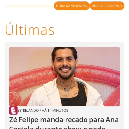
i
HORA DA VENENOSA
ANA PAULA ARÓSIO
d
Últimas
e
o
ESTRELANDO
/
HÁ 14 MINUTOS
Zé Felipe manda recado para Ana
Castela durante show e pede