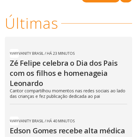
i
Últimas
d
e
VANITY BRASIL
/
HÁ 23 MINUTOS
Zé Felipe celebra o Dia dos Pais
o
com os filhos e homenageia
Leonardo
Cantor compartilhou momentos nas redes sociais ao lado
das crianças e fez publicação dedicada ao pai
VANITY BRASIL
/
HÁ 40 MINUTOS
Edson Gomes recebe alta médica