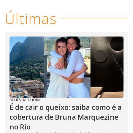
i
d
Últimas
e
o
DO R7
/
HÁ 1 HORA
É de cair o queixo: saiba como é a
cobertura de Bruna Marquezine
no Rio