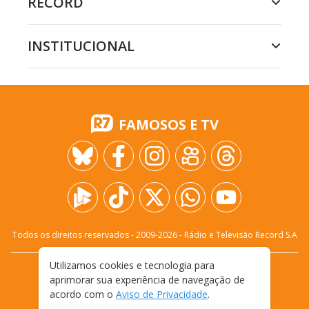
RECORD
INSTITUCIONAL
FAMOSOS E TV
Todos os direitos reservados - 2009-
2026
- Rádio e Televisão Record S.A
Utilizamos cookies e tecnologia para
CARREIRA
FALE CONOSCO
PRIVACIDADE
aprimorar sua experiência de navegação de
TERMOS E CONDIÇÕES DE USO
acordo com o
Aviso de Privacidade
.