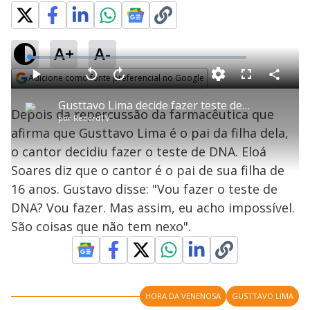
A+
A-
L
o
a
Adicione como fonte preferencial no Google
d
C
P
V
A
P
F
e
o
l
o
v
u
Opens in new window
d
m
a
l
a
l
:
Gusttavo Lima decide fazer teste de paternidade
p
y
t
n
l
4
Depois da repercussão da farmacêutica que
a
a
ç
s
.
por
RecordTV
r
r
a
c
7
t
1
r
l
r
4
afirma que Gusttavo Lima é o pai da filha dela,
i
0
1
e
%
l
s
0
e
h
o cantor decidiu fazer o teste de DNA. Eloá
e
s
n
a
g
e
r
u
g
Soares diz que o cantor é o pai de sua filha de
n
u
a
d
n
o
d
16 anos. Gustavo disse: "Vou fazer o teste de
s
o
s
DNA? Vou fazer. Mas assim, eu acho impossível.
y
São coisas que não tem nexo".
M
V
u
d
o
HORA DA VENENOSA
GUSTTAVO LIMA